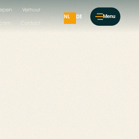
epen
Verhuur
NL
DE
Menu
cam
Contact