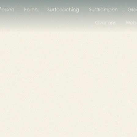
flessen
Foilen
Surfcoaching
Surfkampen
Gro
Over ons
Web